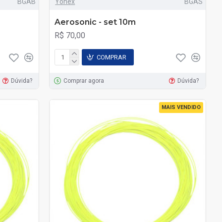
BGAB
Yonex
BGAS
Aerosonic - set 10m
R$ 70,00
COMPRAR
Dúvida?
Comprar agora
Dúvida?
MAIS VENDIDO