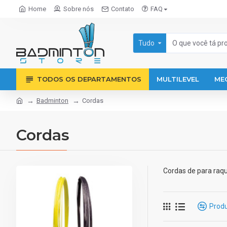
Home
Sobre nós
Contato
FAQ
Tudo
TODOS OS DEPARTAMENTOS
MULTILEVEL
ME
Badminton
Cordas
Cordas
Cordas de para raq
Prod