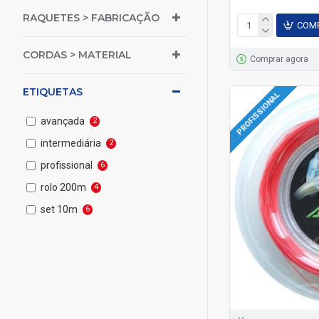
RAQUETES > FABRICAÇÃO
COM
CORDAS > MATERIAL
Comprar agora
ETIQUETAS
PROFISSIONAL
avançada
2
intermediária
2
profissional
6
rolo 200m
4
set 10m
6