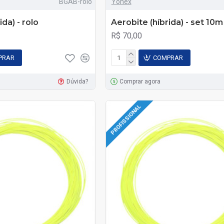
BGAB-rolo
Yonex
ida) - rolo
Aerobite (híbrida) - set 10m
R$ 70,00
PRAR
COMPRAR
Dúvida?
Comprar agora
PROFISSIONAL