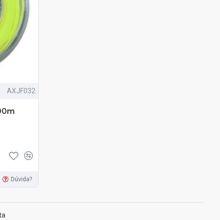
AXJF032
200m
Dúvida?
ta