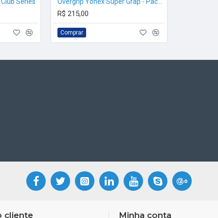
 Club Series
Overgrip Yonex Super Grap - Pack com 12 unidades
R$ 215,00
Comprar
 cliente
Minha conta