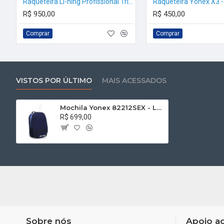
Raqueteira Li-ning Profissional Tripla Térmica X9
Raqueteira Yonex X3 -
R$ 950,00
R$ 450,00
Comprar
Comprar
VISTOS POR ÚLTIMO
MAIS ACESSADOS
Mochila Yonex 82212SEX - Lançamento
R$ 699,00
Sobre nós
Apoio ao