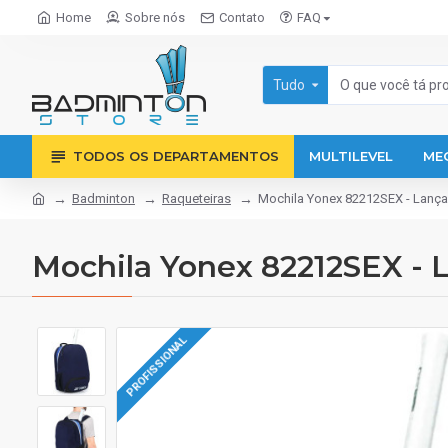
Home
Sobre nós
Contato
FAQ
Tudo
TODOS OS DEPARTAMENTOS
MULTILEVEL
ME
Badminton
Raqueteiras
Mochila Yonex 82212SEX - Lanç
Mochila Yonex 82212SEX -
PROFISSIONAL