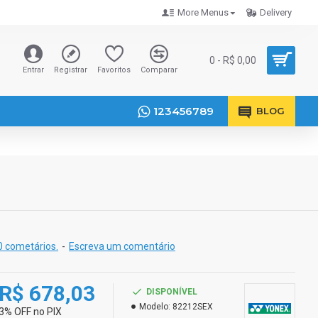
More Menus
Delivery
0 - R$ 0,00
Entrar
Registrar
Favoritos
Comparar
123456789
BLOG
 cometários.
-
Escreva um comentário
R$ 678,03
DISPONÍVEL
Modelo:
82212SEX
3% OFF no PIX